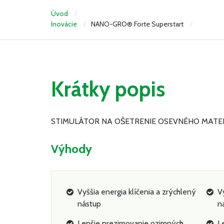
Úvod
Inovácie
NANO-GRO® Forte Superstart
Krátky popis
STIMULÁTOR NA OŠETRENIE OSEVNÉHO MATE
Výhody
Vyššia energia klíčenia a zrýchlený
V
nástup
n
Lepšie prezimovanie ozimných
L