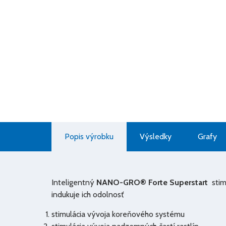
Popis výrobku
Výsledky
Grafy
Inteligentný
NANO-GRO® Forte Superstart
stimu
indukuje ich odolnosť
stimulácia vývoja koreňového systému