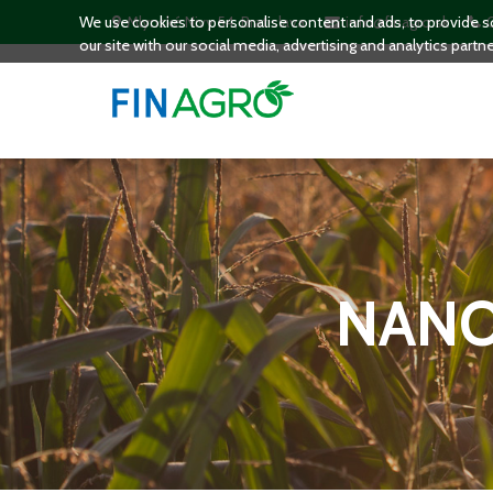
We use cookies to personalise content and ads, to provide so
Mlynské Nivy 54, Bratislava
info@finagro.sk
our site with our social media, advertising and analytics partn
NANO-