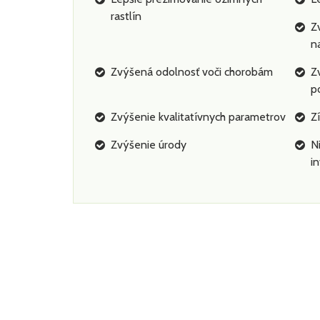
rastlín
Z
n
Zvýšená odolnosť voči chorobám
Z
p
Zvýšenie kvalitatívnych parametrov
Z
Zvýšenie úrody
N
in