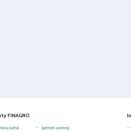
kty FINAGRO
I
nica ročná
Jačmeň ozimný