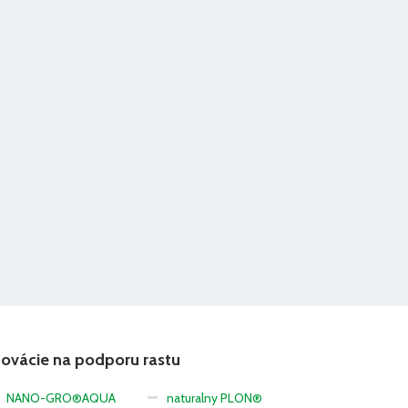
novácie na podporu rastu
NANO-GRO®AQUA
naturalny PLON®