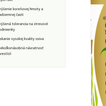
výšenie koreňovej hmoty a
adzemnej časti
výšená tolerancia na stresové
odmienky
ískanie vysokej kvality osiva
iekoľkonásobná návratnosť
vestícií