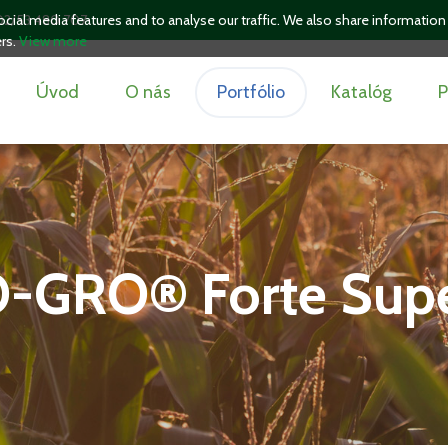
cial media features and to analyse our traffic. We also share information
02/53 480 707
ers.
View more
Úvod
O nás
Portfólio
Katalóg
P
GRO® Forte Supe