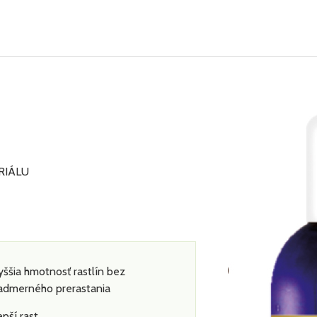
RIÁLU
yššia hmotnosť rastlín bez
admerného prerastania
epší rast