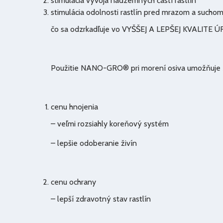
stimulácia vývoja nadzemných častí rastlín
stimulácia odolnosti rastlín pred mrazom a sucho
čo sa odzrkadľuje vo VYŠŠEJ A LEPŠEJ KVALITE 
Použitie NANO-GRO® pri morení osiva umožňuje z
cenu hnojenia
– veľmi rozsiahly koreňový systém
– lepšie odoberanie živín
cenu ochrany
– lepší zdravotný stav rastlín