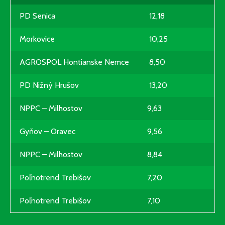
PD Senica
12,18
Morkovice
10,25
AGROSPOL Hontianske Nemce
8,50
PD Nižný Hrušov
13,20
NPPC – Milhostov
9,63
Gyňov – Oravec
9,56
NPPC – Milhostov
8,84
Poľnotrend Trebišov
7,20
Poľnotrend Trebišov
7,10