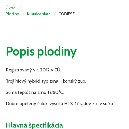
Úvod
Plodiny
Kukurica siata
CODIESE
Popis plodiny
Registrovaný v r. 2012 v EÚ.
Trojlíniový hybrid, typ zrna – konský zub.
Suma teplôt na zrno 1 880°C.
Dobre opelený šúľok, vysoká HTS, 17 radov zŕn v šúľku.
Hlavná špecifikácia