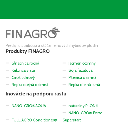
Predaj, distrubúcia a skúšanie nových hybridov plodín
Produkty FINAGRO
Slnečnica ročná
Jačmeň ozimný
Kukurica siata
Sója fazuľová
Cirok cukrový
Pšenica ozimná
Repka olejná ozimná
Repka olejná jarná
Inovácie na podporu rastu
NANO-GRO®AQUA
naturalny PLON®
NANO-GRO® Forte
FULL AGRO Conditioner®
Superstart